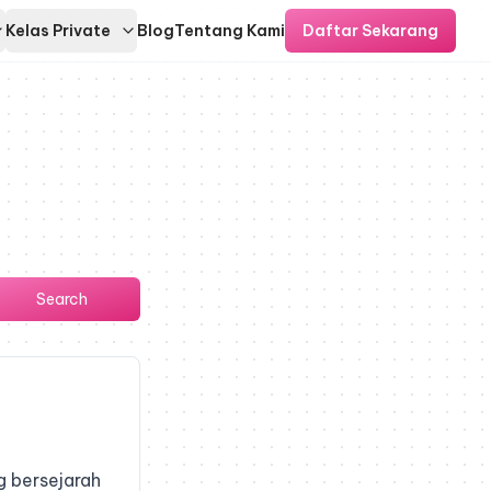
Kelas Private
Blog
Tentang Kami
Daftar Sekarang
Search
g bersejarah