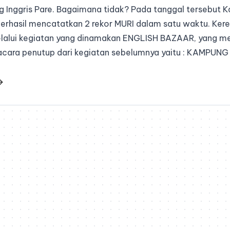
 Inggris Pare. Bagaimana tidak? Pada tanggal tersebut
 berhasil mencatatkan 2 rekor MURI dalam satu waktu. Ker
lalui kegiatan yang dinamakan ENGLISH BAZAAR, yang m
acara penutup dari kegiatan sebelumnya yaitu : KAMPUNG