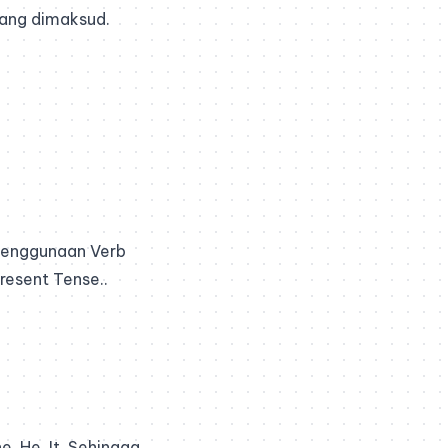
yang dimaksud.
 penggunaan Verb
Present Tense..
 He, It. Sehingga,