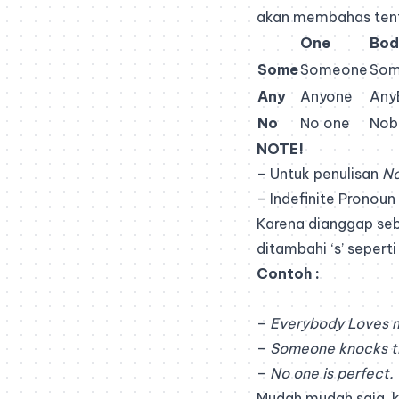
akan membahas tenta
One
Bod
Some
Someone
Som
Any
Anyone
Any
No
No one
Nob
NOTE!
– Untuk penulisan
No
– Indefinite Pronoun
Karena dianggap seb
ditambahi ‘s’ seperti
Contoh :
–
Everybody Loves 
–
Someone knocks t
–
No one is perfect.
Mudah mudah saja, k