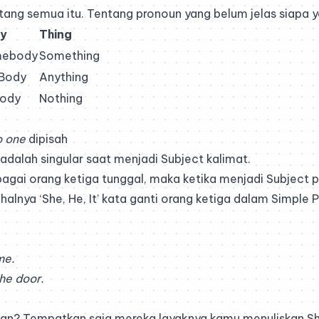
ng semua itu. Tentang pronoun yang belum jelas siapa 
y
Thing
ebody
Something
Body
Anything
ody
Nothing
 one
dipisah
 adalah singular saat menjadi Subject kalimat.
agai orang ketiga tunggal, maka ketika menjadi Subject
 halnya ‘She, He, It’ kata ganti orang ketiga dalam Simple 
me.
he door.
an? Tempatkan saja mereka layaknya kamu menuliskan She,