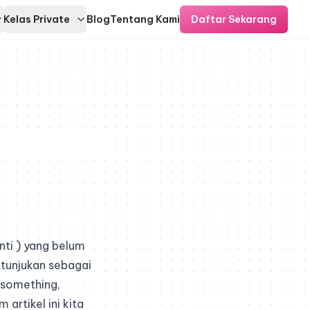
Kelas Private
Blog
Tentang Kami
Daftar Sekarang
ti )
yang belum
itunjukan sebagai
 something,
artikel ini kita