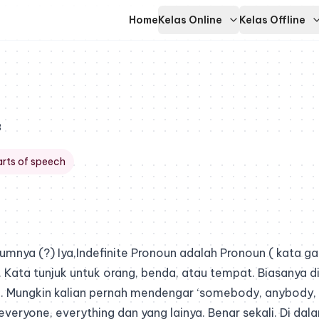
Home
Kelas Online
Kelas Offline
3
arts of speech
umnya (?) Iya,Indefinite Pronoun adalah
Pronoun ( kata gan
. Kata tunjuk untuk orang, benda, atau tempat. Biasanya d
l. Mungkin kalian pernah mendengar ‘somebody, anybody,
eryone, everything dan yang lainya. Benar sekali. Di dalam 