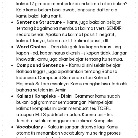
kalimat? gimana membedakan ini kalimat atau bukan?
Kalo kamu belom bisa jawab, langsung daftar aja,
kamu bakal tahu nanti.
Sentence Structure
– Kamu juga bakalan belajar
tentang bagaimana membuat kalimat versi SENDIRI
secara benar. Apakah itu kalimat positif, negatif,
kalimat tanya, kalimat aktif, kalimat pasif, dll.
Word Choice
– Dari dulu gak tau kapan harus -ing
kapan -ed, kapan harus dikasih -s kapan tidak. Jangan
khawatir, kamu juga akan belajar tentang itu semua.
Compound Sentence
– Kamu di sini selain belajar
Bahasa Inggrs, juga dipahamkan tentang Bahasa
Indonesia. Compound Sentence atau Kalimat
Majemuk Setara misalnya. Kamu mungkin bisa Jadi ahli
bahasa setelah ini. Amiin.
Kalimat Kompleks
– Di sini, Grammar kamu sudah
bukan lagi grammar sembarangan. Mempelajari
kalimat kompleks ini akan membuat tes TOEFL
ataupun IELTS jadi lebih mudah. Karena tes-tes
tersebut selalu menggunakan kalimat Kompleks.
Vocabulary
– Kalau ini jangan ditanya lagi. Kamu
otomatis menambah vocabulary mu seiring proses