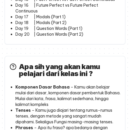
Day 16
| Future Perfect vs Future Perfect
Continuous
Day 17
| Modals (Part 1)
Day 18
| Modals (Part 2)
Day 19
| Question Words (Part 1)
Day 20
| Question Words (Part 2)
Apa sih yang akan kamu
pelajari dari kelas ini ?
Komponen Dasar Bahasa
– Kamu akan belajar
mulai dari dasar, komponen dasar pembentuk Bahasa.
Mulai dari kata, frasa, kalimat sederhana, hingga
kalimat kompleks
Tenses
– Kamu juga diajari tentang rumus-rumus
tenses, dengan metode yang sangat mudah
dipahami. Sekaligus Fungsi masing-masing tenses.
Phrases
– Apa itu frasa? apa bedanya dengan