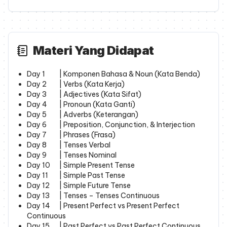
Materi Yang Didapat
Day 1
| Komponen Bahasa & Noun (Kata Benda)
Day 2
| Verbs (Kata Kerja)
Day 3
| Adjectives (Kata Sifat)
Day 4
| Pronoun (Kata Ganti)
Day 5
| Adverbs (Keterangan)
Day 6
| Preposition, Conjunction, & Interjection
Day 7
| Phrases (Frasa)
Day 8
| Tenses Verbal
Day 9
| Tenses Nominal
Day 10
| Simple Present Tense
Day 11
| Simple Past Tense
Day 12
| Simple Future Tense
Day 13
| Tenses – Tenses Continuous
Day 14
| Present Perfect vs Present Perfect
Continuous
Day 15
| Past Perfect vs Past Perfect Continuous