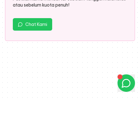
atau sebelum kuota penuh!
Chat Kami
© 2026 All Rights Reserved | Powered by PT Insan Cendekia
Berkarya