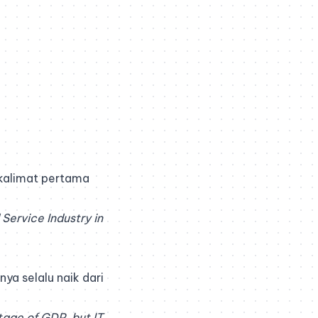
 kalimat pertama
Service Industry in
ya selalu naik dari
tage of GDP, but IT