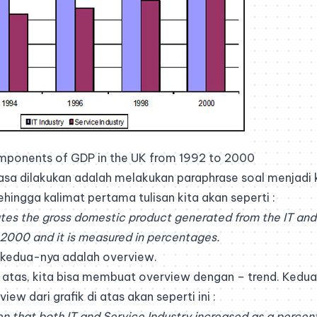
mponents of GDP in the UK from 1992 to 2000
asa dilakukan adalah melakukan paraphrase soal menjadi
Sehingga kalimat pertama tulisan kita akan seperti :
rates the gross domestic product generated from the IT and 
2000 and it is measured in percentages.
t kedua-nya adalah overview.
di atas, kita bisa membuat overview dengan – trend. Keduan
iew dari grafik di atas akan seperti ini :
een that both IT and Service Industry increased as a percen