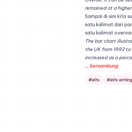
remained at a higher
Sampai di sini kita
satu kalimat dari pa
satu kalimat overvi
The bar chart illust
the UK from 1992 to 
increased as a perce
… bersambung
#ielts
#ielts writin