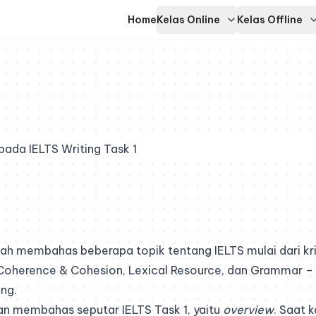
Home
Kelas Online
Kelas Offline
ada IELTS Writing Task 1
ah membahas beberapa topik tentang IELTS mulai dari krit
Coherence & Cohesion
,
Lexical Resource
, dan
Grammar
–
ing
.
akan membahas seputar IELTS Task 1, yaitu
overview
. Saat 