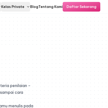
Kelas Private
Blog
Tentang Kami
Daftar Sekarang
eria penilaian –
 sampai
cara
kamu menulis pada